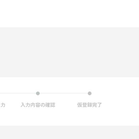
入力
入力内容の
確認
仮登録
完了