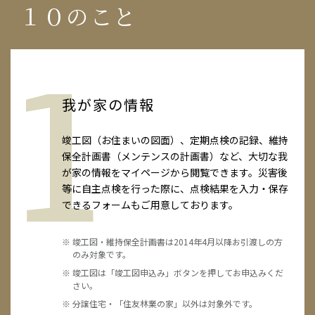
１０のこと
1
我が家の情報
ーム
竣工図（お住まいの図面）、定期点検の記録、維持
保全計画書（メンテンスの計画書）など、大切な我
を差
が家の情報をマイページから閲覧できます。災害後
等に自主点検を行った際に、点検結果を入力・保存
できるフォームもご用意しております。
竣工図・維持保全計画書は2014年4月以降お引渡しの方
は対
のみ対象です。
竣工図は「竣工図申込み」ボタンを押してお申込みくだ
す。
さい。
分譲住宅・「住友林業の家」以外は対象外です。