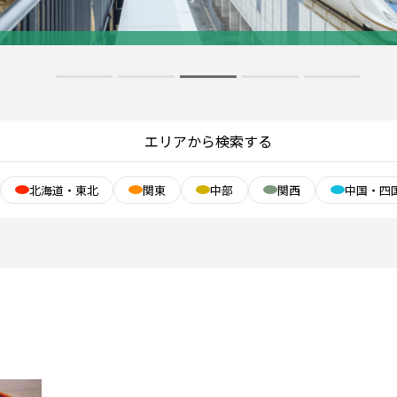
エリアから検索する
北海道・東北
関東
中部
関西
中国・四