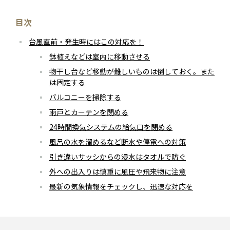
目次
台風直前・発生時にはこの対応を！
鉢植えなどは室内に移動させる
物干し台など移動が難しいものは倒しておく。また
は固定する
バルコニーを掃除する
雨戸とカーテンを閉める
24時間換気システムの給気口を閉める
風呂の水を溜めるなど断水や停電への対策
引き違いサッシからの浸水はタオルで防ぐ
外への出入りは慎重に風圧や飛来物に注意
最新の気象情報をチェックし、迅速な対応を